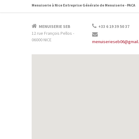
Menuiserie à Nice Entreprise Générale de Menuiserie - PACA
MENUISERIE SEB
‭+33 6 19 39 50 37‬
12 rue François Pellos -
06000 NICE
menuiserieseb06@gmail