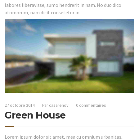
labores liberavisse, sumo hendrerit in nam. No duo dico
atomorum, nam dicit consetetur in.
27 octobre 2014
Par casarenov
0 commentaires
Green House
Lorem ipsum dolor sit amet, mea cu omnium urbanitas,