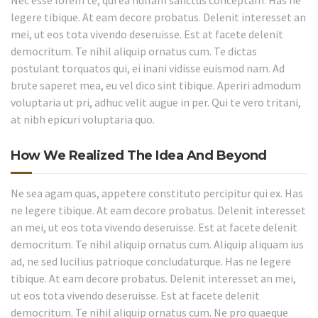
legere tibique. At eam decore probatus. Delenit interesset an
mei, ut eos tota vivendo deseruisse. Est at facete delenit
democritum. Te nihil aliquip ornatus cum. Te dictas
postulant torquatos qui, ei inani vidisse euismod nam. Ad
brute saperet mea, eu vel dico sint tibique. Aperiri admodum
voluptaria ut pri, adhuc velit augue in per. Qui te vero tritani,
at nibh epicuri voluptaria quo.
How We Realized The Idea And Beyond
Ne sea agam quas, appetere constituto percipitur qui ex. Has
ne legere tibique. At eam decore probatus. Delenit interesset
an mei, ut eos tota vivendo deseruisse. Est at facete delenit
democritum. Te nihil aliquip ornatus cum. Aliquip aliquam ius
ad, ne sed lucilius patrioque concludaturque. Has ne legere
tibique. At eam decore probatus. Delenit interesset an mei,
ut eos tota vivendo deseruisse. Est at facete delenit
democritum. Te nihil aliquip ornatus cum. Ne pro quaeque