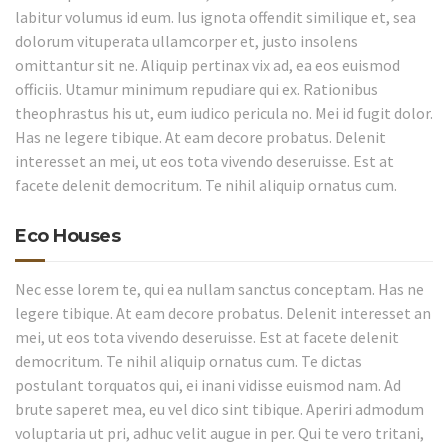
labitur volumus id eum. Ius ignota offendit similique et, sea
dolorum vituperata ullamcorper et, justo insolens
omittantur sit ne. Aliquip pertinax vix ad, ea eos euismod
officiis. Utamur minimum repudiare qui ex. Rationibus
theophrastus his ut, eum iudico pericula no. Mei id fugit dolor.
Has ne legere tibique. At eam decore probatus. Delenit
interesset an mei, ut eos tota vivendo deseruisse. Est at
facete delenit democritum. Te nihil aliquip ornatus cum.
Eco Houses
Nec esse lorem te, qui ea nullam sanctus conceptam. Has ne
legere tibique. At eam decore probatus. Delenit interesset an
mei, ut eos tota vivendo deseruisse. Est at facete delenit
democritum. Te nihil aliquip ornatus cum. Te dictas
postulant torquatos qui, ei inani vidisse euismod nam. Ad
brute saperet mea, eu vel dico sint tibique. Aperiri admodum
voluptaria ut pri, adhuc velit augue in per. Qui te vero tritani,