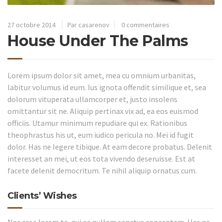
27 octobre 2014
Par casarenov
0 commentaires
House Under The Palms
Lorem ipsum dolor sit amet, mea cu omnium urbanitas,
labitur volumus id eum. Ius ignota offendit similique et, sea
dolorum vituperata ullamcorper et, justo insolens
omittantur sit ne. Aliquip pertinax vix ad, ea eos euismod
officiis. Utamur minimum repudiare qui ex. Rationibus
theophrastus his ut, eum iudico pericula no. Mei id fugit
dolor. Has ne legere tibique. At eam decore probatus. Delenit
interesset an mei, ut eos tota vivendo deseruisse. Est at
facete delenit democritum. Te nihil aliquip ornatus cum.
Clients’ Wishes
Nec esse lorem te, qui ea nullam sanctus conceptam. Has ne