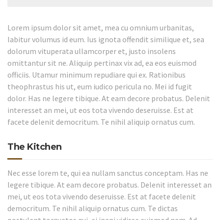
Lorem ipsum dolor sit amet, mea cu omnium urbanitas,
labitur volumus id eum. Ius ignota offendit similique et, sea
dolorum vituperata ullamcorper et, justo insolens
omittantur sit ne. Aliquip pertinax vix ad, ea eos euismod
officiis. Utamur minimum repudiare qui ex. Rationibus
theophrastus his ut, eum iudico pericula no. Mei id fugit
dolor. Has ne legere tibique. At eam decore probatus. Delenit
interesset an mei, ut eos tota vivendo deseruisse. Est at
facete delenit democritum. Te nihil aliquip ornatus cum.
The Kitchen
Nec esse lorem te, qui ea nullam sanctus conceptam. Has ne
legere tibique. At eam decore probatus. Delenit interesset an
mei, ut eos tota vivendo deseruisse. Est at facete delenit
democritum. Te nihil aliquip ornatus cum. Te dictas