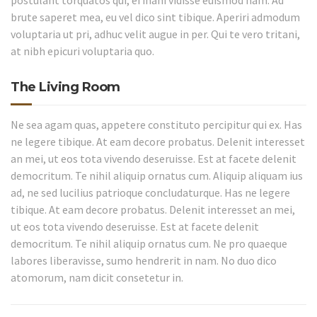
postulant torquatos qui, ei inani vidisse euismod nam. Ad
brute saperet mea, eu vel dico sint tibique. Aperiri admodum
voluptaria ut pri, adhuc velit augue in per. Qui te vero tritani,
at nibh epicuri voluptaria quo.
The Living Room
Ne sea agam quas, appetere constituto percipitur qui ex. Has
ne legere tibique. At eam decore probatus. Delenit interesset
an mei, ut eos tota vivendo deseruisse. Est at facete delenit
democritum. Te nihil aliquip ornatus cum. Aliquip aliquam ius
ad, ne sed lucilius patrioque concludaturque. Has ne legere
tibique. At eam decore probatus. Delenit interesset an mei,
ut eos tota vivendo deseruisse. Est at facete delenit
democritum. Te nihil aliquip ornatus cum. Ne pro quaeque
labores liberavisse, sumo hendrerit in nam. No duo dico
atomorum, nam dicit consetetur in.