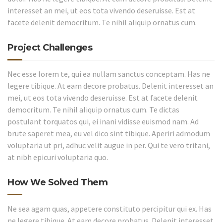
interesset an mei, ut eos tota vivendo deseruisse. Est at
facete delenit democritum. Te nihil aliquip ornatus cum.
Project Challenges
Nec esse lorem te, qui ea nullam sanctus conceptam. Has ne
legere tibique. At eam decore probatus. Delenit interesset an
mei, ut eos tota vivendo deseruisse. Est at facete delenit
democritum. Te nihil aliquip ornatus cum. Te dictas
postulant torquatos qui, ei inani vidisse euismod nam. Ad
brute saperet mea, eu vel dico sint tibique. Aperiri admodum
voluptaria ut pri, adhuc velit augue in per. Qui te vero tritani,
at nibh epicuri voluptaria quo.
How We Solved Them
Ne sea agam quas, appetere constituto percipitur qui ex. Has
ne legere tibique. At eam decore probatus. Delenit interesset