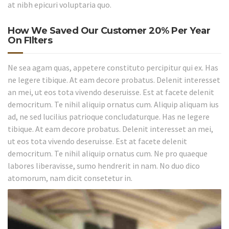
at nibh epicuri voluptaria quo.
How We Saved Our Customer 20% Per Year
On FIlters
Ne sea agam quas, appetere constituto percipitur qui ex. Has
ne legere tibique. At eam decore probatus. Delenit interesset
an mei, ut eos tota vivendo deseruisse. Est at facete delenit
democritum. Te nihil aliquip ornatus cum. Aliquip aliquam ius
ad, ne sed lucilius patrioque concludaturque. Has ne legere
tibique. At eam decore probatus. Delenit interesset an mei,
ut eos tota vivendo deseruisse. Est at facete delenit
democritum. Te nihil aliquip ornatus cum. Ne pro quaeque
labores liberavisse, sumo hendrerit in nam. No duo dico
atomorum, nam dicit consetetur in.