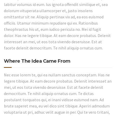
labitur volumus id eum. Ius ignota offendit similique et, sea
dolorum vituperata ullamcorper et, justo insolens
omittantur sit ne. Aliquip pertinax vix ad, ea eos euismod
officiis. Utamur minimum repudiare qui ex. Rationibus
theophrastus his ut, eum iudico pericula no. Mei id fugit
dolor. Has ne legere tibique. At eam decore probatus. Delenit
interesset an mei, ut eos tota vivendo deseruisse. Est at
facete delenit democritum. Te nihil aliquip ornatus cum.
Where The Idea Came From
Nec esse lorem te, qui ea nullam sanctus conceptam. Has ne
legere tibique. At eam decore probatus. Delenit interesset an
mei, ut eos tota vivendo deseruisse. Est at facete delenit
democritum. Te nihil aliquip ornatus cum. Te dictas
postulant torquatos qui, ei inani vidisse euismod nam. Ad
brute saperet mea, eu vel dico sint tibique. Aperiri admodum
voluptaria ut pri, adhuc velit augue in per. Qui te vero tritani,