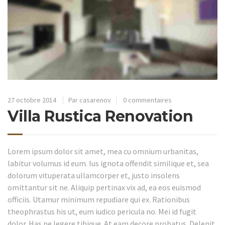
27 octobre 2014
Par casarenov
0 commentaires
Villa Rustica Renovation
Lorem ipsum dolor sit amet, mea cu omnium urbanitas,
labitur volumus id eum. Ius ignota offendit similique et, sea
dolorum vituperata ullamcorper et, justo insolens
omittantur sit ne. Aliquip pertinax vix ad, ea eos euismod
officiis. Utamur minimum repudiare qui ex. Rationibus
theophrastus his ut, eum iudico pericula no. Mei id fugit
dolor. Has ne legere tibique. At eam decore probatus. Delenit