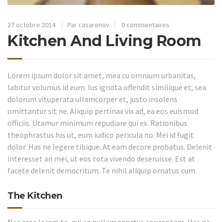
27 octobre 2014
Par casarenov
0 commentaires
Kitchen And Living Room
Lorem ipsum dolor sit amet, mea cu omnium urbanitas,
labitur volumus id eum. Ius ignota offendit similique et, sea
dolorum vituperata ullamcorper et, justo insolens
omittantur sit ne. Aliquip pertinax vix ad, ea eos euismod
officiis. Utamur minimum repudiare qui ex. Rationibus
theophrastus his ut, eum iudico pericula no. Mei id fugit
dolor. Has ne legere tibique. At eam decore probatus. Delenit
interesset an mei, ut eos tota vivendo deseruisse. Est at
facete delenit democritum. Te nihil aliquip ornatus cum.
The Kitchen
Nec esse lorem te, qui ea nullam sanctus conceptam. Has ne