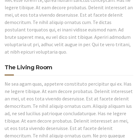
legere tibique. At eam decore probatus. Delenit interesset an
mei, ut eos tota vivendo deseruisse. Est at facete delenit
democritum. Te nihil aliquip ornatus cum. Te dictas
postulant torquatos qui, ei inani vidisse euismod nam. Ad
brute saperet mea, eu vel dico sint tibique. Aperiri admodum
voluptaria ut pri, adhuc velit augue in per. Qui te vero tritani,
at nibh epicuri voluptaria quo.
The Living Room
Ne sea agam quas, appetere constituto percipitur qui ex. Has
ne legere tibique. At eam decore probatus. Delenit interesset
an mei, ut eos tota vivendo deseruisse. Est at facete delenit
democritum. Te nihil aliquip ornatus cum. Aliquip aliquam ius
ad, ne sed lucilius patrioque concludaturque. Has ne legere
tibique. At eam decore probatus. Delenit interesset an mei,
ut eos tota vivendo deseruisse. Est at facete delenit
democritum. Te nihil aliquip ornatus cum. Ne pro quaeque